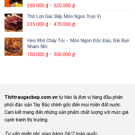
Khoảng
260.000
₫
–
520.000
₫
đến
giá:
800.000 ₫
Thịt Lợn Gác Bếp Món Ngon Trọn Vị
từ
Khoảng
235.000
₫
–
470.000
₫
260.000 ₫
giá:
đến
từ
520.000 ₫
Heo Khô Cháy Tỏi – Món Ngon Độc Đáo, Đãi Bạn
235.000 ₫
Nhâm Nhi
đến
Khoảng
150.000
₫
–
300.000
₫
470.000 ₫
giá:
từ
150.000 ₫
đến
300.000 ₫
Thittraugacbep.com.vn
tự hào là đơn vị hàng đầu phân
phối đặc sản Tây Bắc chính gốc đến mọi miền đất nước.
Cam kết mang đến những sản phẩm chất lượng với mức giá
cạnh tranh thị trường.
Tư vấn miễn phí, giao hàng 24/7 toàn quốc.