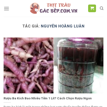
Chuyển
đến
nội
dung
TÁC GIẢ:
NGUYỄN HOÀNG LUÂN
Rượu Ba Kích Bao Nhiêu Tiền 1 Lít​? Cách Chọn Rượu Ngon
Rượu ba kích là một trong những loại rượu thuốc truyền thống được ưa