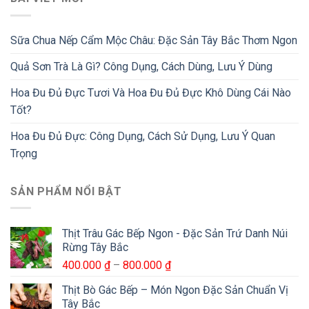
Sữa Chua Nếp Cẩm Mộc Châu: Đặc Sản Tây Bắc Thơm Ngon
Quả Sơn Trà Là Gì? Công Dụng, Cách Dùng, Lưu Ý Dùng
Hoa Đu Đủ Đực Tươi Và Hoa Đu Đủ Đực Khô Dùng Cái Nào
Tốt?
Hoa Đu Đủ Đực: Công Dụng, Cách Sử Dụng, Lưu Ý Quan
Trọng
SẢN PHẨM NỔI BẬT
Thịt Trâu Gác Bếp Ngon - Đặc Sản Trứ Danh Núi
Rừng Tây Bắc
Khoảng
400.000
₫
–
800.000
₫
giá:
Thịt Bò Gác Bếp – Món Ngon Đặc Sản Chuẩn Vị
từ
Tây Bắc
400.000 ₫