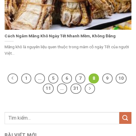
Cách Ngâm Măng Khô Ngày Tết Nhanh Mềm, Không Đắng
Măng khô là nguyên liệu quen thuộc trong mâm cỗ ngày Tết của người
Việt...
1
…
5
6
7
8
9
10
11
…
31
BÀI VIẾT MỚI