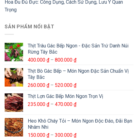
Hoa Đu Đủ Đực: Công Dụng, Cách Sử Dụng, Lưu Ý Quan
Trọng
SẢN PHẨM NỔI BẬT
Thịt Trâu Gác Bếp Ngon - Đặc Sản Trứ Danh Núi
Rừng Tây Bắc
Khoảng
400.000
₫
–
800.000
₫
giá:
Thịt Bò Gác Bếp – Món Ngon Đặc Sản Chuẩn Vị
từ
Tây Bắc
400.000 ₫
Khoảng
260.000
₫
–
520.000
₫
đến
giá:
800.000 ₫
Thịt Lợn Gác Bếp Món Ngon Trọn Vị
từ
Khoảng
235.000
₫
–
470.000
₫
260.000 ₫
giá:
đến
từ
520.000 ₫
Heo Khô Cháy Tỏi – Món Ngon Độc Đáo, Đãi Bạn
235.000 ₫
Nhâm Nhi
đến
Khoảng
150.000
₫
–
300.000
₫
470.000 ₫