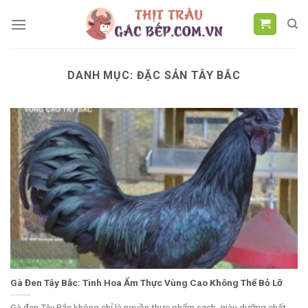
Chuyển
đến
nội
dung
DANH MỤC:
ĐẶC SẢN TÂY BẮC
Gà Đen Tây Bắc: Tinh Hoa Ẩm Thực Vùng Cao Không Thể Bỏ Lỡ
Gà đen Tây Bắc không chỉ là nguồn thực phẩm sạch, giàu dưỡng chất,