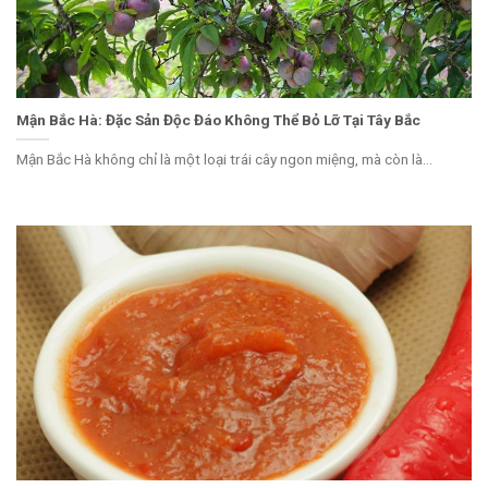
Mận Bắc Hà: Đặc Sản Độc Đáo Không Thể Bỏ Lỡ Tại Tây Bắc
Mận Bắc Hà không chỉ là một loại trái cây ngon miệng, mà còn là...