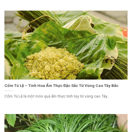
Cốm Tú Lệ – Tinh Hoa Ẩm Thực Đặc Sắc Từ Vùng Cao Tây Bắc
Cốm Tú Lệ là một món quà ẩm thực tinh túy từ vùng cao Tây...