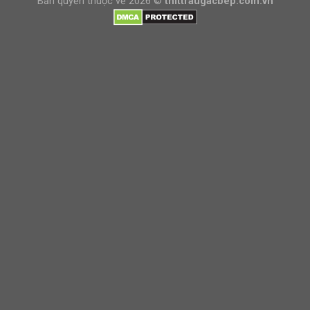
Bản quyền thuộc về 2026 ©
thittraugacbep.com.vn