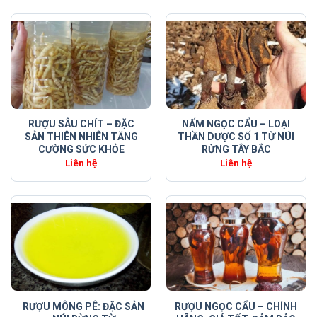
RƯỢU SÂU CHÍT – ĐẶC
NẤM NGỌC CẨU – LOẠI
SẢN THIÊN NHIÊN TĂNG
THẦN DƯỢC SỐ 1 TỪ NÚI
CƯỜNG SỨC KHỎE
RỪNG TÂY BẮC
Liên hệ
Liên hệ
RƯỢU MÔNG PÊ: ĐẶC SẢN
RƯỢU NGỌC CẨU – CHÍNH