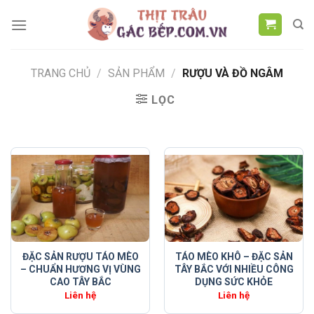
Chuyển
đến
nội
dung
TRANG CHỦ
/
SẢN PHẨM
/
RƯỢU VÀ ĐỒ NGÂM
LỌC
ĐẶC SẢN RƯỢU TÁO MÈO
TÁO MÈO KHÔ – ĐẶC SẢN
– CHUẨN HƯƠNG VỊ VÙNG
TÂY BẮC VỚI NHIỀU CÔNG
CAO TÂY BẮC
DỤNG SỨC KHỎE
Liên hệ
Liên hệ