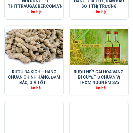
NÚI RỪNG TỪ
HÃNG, GIÁ TỐT, ĐẢM BẢO
THITTRAUGACBEP.COM.VN
SỐ 1 THỊ TRƯỜNG
Liên hệ
Liên hệ
RƯỢU BA KÍCH – HÀNG
RƯỢU NẾP CÁI HOA VÀNG:
CHUẨN CHÍNH HÃNG, ĐẢM
BÍ QUYẾT Ủ CHUẨN VỊ
BẢO, GIÁ TỐT
THƠM NGON ÊM SAY
Liên hệ
Liên hệ