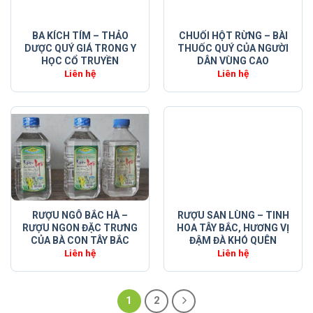
BA KÍCH TÍM – THẢO
CHUỐI HỘT RỪNG – BÀI
DƯỢC QUÝ GIÁ TRONG Y
THUỐC QUÝ CỦA NGƯỜI
HỌC CỔ TRUYỀN
DÂN VÙNG CAO
Liên hệ
Liên hệ
RƯỢU NGÔ BẮC HÀ –
RƯỢU SAN LÙNG – TINH
RƯỢU NGON ĐẶC TRƯNG
HOA TÂY BẮC, HƯƠNG VỊ
CỦA BÀ CON TÂY BẮC
ĐẬM ĐÀ KHÓ QUÊN
Liên hệ
Liên hệ
1
2