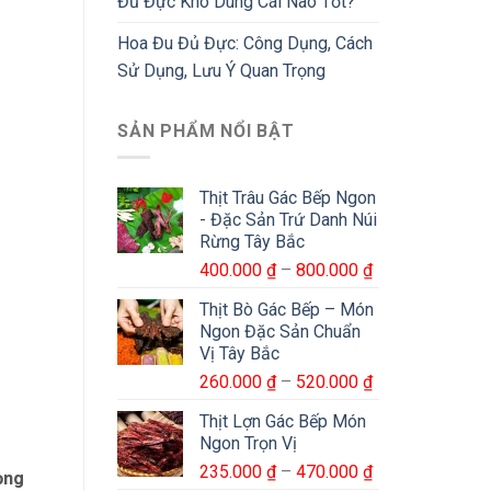
Đủ Đực Khô Dùng Cái Nào Tốt?
Hoa Đu Đủ Đực: Công Dụng, Cách
Sử Dụng, Lưu Ý Quan Trọng
SẢN PHẨM NỔI BẬT
Thịt Trâu Gác Bếp Ngon
- Đặc Sản Trứ Danh Núi
Rừng Tây Bắc
Khoảng
400.000
₫
–
800.000
₫
giá:
Thịt Bò Gác Bếp – Món
từ
Ngon Đặc Sản Chuẩn
400.000 ₫
Vị Tây Bắc
đến
Khoảng
260.000
₫
–
520.000
₫
800.000 ₫
giá:
Thịt Lợn Gác Bếp Món
từ
Ngon Trọn Vị
260.000 ₫
Khoảng
235.000
₫
–
470.000
₫
đến
ọng