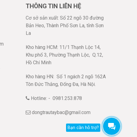
THÔNG TIN LIÊN HỆ
Cơ sở sản xuất: Số 22 ngõ 30 đường
Bản Heo, Thành Phố Sơn La, tỉnh Sơn
La
âm
Kho hàng HCM: 11/1 Thạnh Lộc 14,
Khu phố 3, Phường Thạnh Lộc,
Q.12,
Hồ Chí Minh
ô
Kho hàng HN:
Số 1 ngách 2 ngõ 162A
Tôn Đức Thắng, Đống Đa, Hà Nội.
Hotline: - 0981.253.878
dongtrautaybac@gmail.com
Bạn cần hỗ trợ?