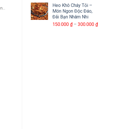
giá:
520.000 ₫
Heo Khô Cháy Tỏi –
từ
...
Món Ngon Độc Đáo,
235.000 ₫
Đãi Bạn Nhâm Nhi
đến
Khoảng
150.000
₫
–
300.000
₫
470.000 ₫
giá:
từ
150.000 ₫
đến
300.000 ₫