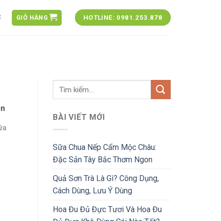
C
GIỎ HÀNG
HOTLINE: 0981.253.878
on
BÀI VIẾT MỚI
ữa
Sữa Chua Nếp Cẩm Mộc Châu:
Đặc Sản Tây Bắc Thơm Ngon
Quả Sơn Trà Là Gì? Công Dụng,
Cách Dùng, Lưu Ý Dùng
Hoa Đu Đủ Đực Tươi Và Hoa Đu