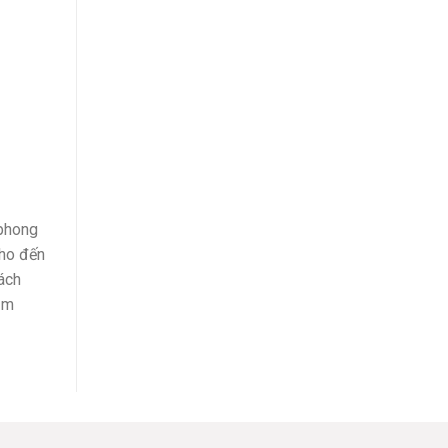
 phong
cho đến
ách
ậm