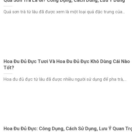
Quả Sơn Trà Là Gì? Công Dụng, Cách Dùng, Lưu Ý Dùng
Quả sơn trà từ lâu đã được xem là một loại quả đặc trưng của...
Hoa Đu Đủ Đực Tươi Và Hoa Đu Đủ Đực Khô Dùng Cái Nào
Tốt?
Hoa đu đủ đực từ lâu đã được nhiều người sử dụng để pha trà,...
Hoa Đu Đủ Đực: Công Dụng, Cách Sử Dụng, Lưu Ý Quan Tr