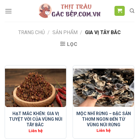
Chuyển
đến
nội
dung
TRANG CHỦ
/
SẢN PHẨM
/
GIA VỊ TÂY BẮC
LỌC
MỘC NHĨ RỪNG – ĐẶC SẢN
HẠT MẮC KHÉN: GIA VỊ
THƠM NGON ĐẾN TỪ
TUYỆT VỜI CỦA VÙNG NÚI
VÙNG NÚI RỪNG
TÂY BẮC
Liên hệ
Liên hệ