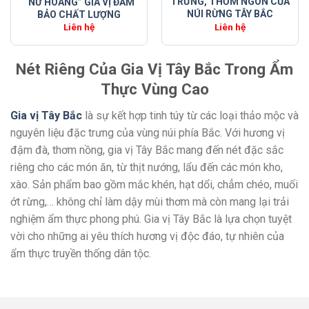
TRƯNG, THƠM NGON CỦA
“NỮ HOÀNG” GIA VỊ ĐẢM
NÚI RỪNG TÂY BẮC
BẢO CHẤT LƯỢNG
Liên hệ
Liên hệ
Nét Riêng Của Gia Vị Tây Bắc Trong Ẩm
Thực Vùng Cao
Gia vị Tây Bắc
là sự kết hợp tinh túy từ các loại thảo mộc và
nguyên liệu đặc trưng của vùng núi phía Bắc. Với hương vị
đậm đà, thơm nồng, gia vị Tây Bắc mang đến nét đặc sắc
riêng cho các món ăn, từ thịt nướng, lẩu đến các món kho,
xào. Sản phẩm bao gồm mắc khén, hạt dổi, chẳm chéo, muối
ớt rừng,… không chỉ làm dậy mùi thơm mà còn mang lại trải
nghiệm ẩm thực phong phú. Gia vị Tây Bắc là lựa chọn tuyệt
vời cho những ai yêu thích hương vị độc đáo, tự nhiên của
ẩm thực truyền thống dân tộc.