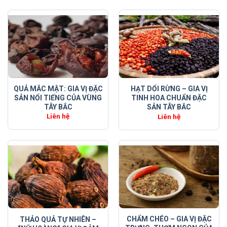
QUẢ MẮC MẬT: GIA VỊ ĐẶC
HẠT DỔI RỪNG – GIA VỊ
SẢN NỔI TIẾNG CỦA VÙNG
TINH HOA CHUẨN ĐẶC
TÂY BẮC
SẢN TÂY BẮC
Liên hệ
Liên hệ
CHẨM CHÉO – GIA VỊ ĐẶC
THẢO QUẢ TỰ NHIÊN –