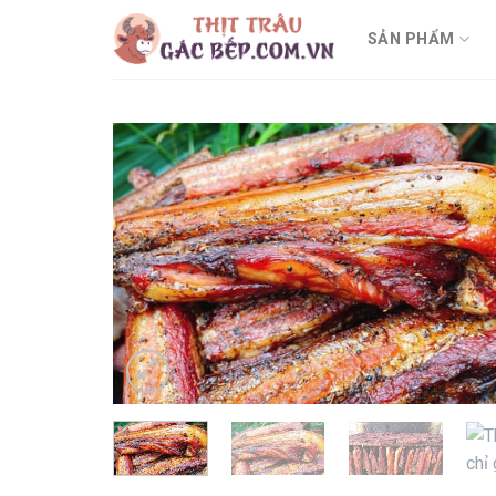
Chuyển
SẢN PHẨM
đến
nội
dung