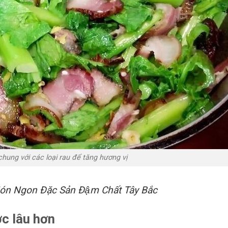
chung với các loại rau để tăng hương vị
́n Ngon Đặc Sản Đậm Chất Tây Bắc
ợc lâu hơn