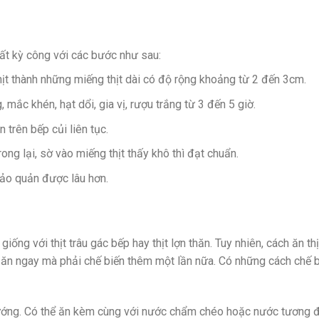
rất kỳ công với các bước như sau:
 thịt thành những miếng thịt dài có độ rộng khoảng từ 2 đến 3cm.
 mắc khén, hạt dổi, gia vị, rượu trắng từ 3 đến 5 giờ.
 trên bếp củi liên tục.
ong lại, sờ vào miếng thịt thấy khô thì đạt chuẩn.
bảo quản được lâu hơn.
iống với thịt trâu gác bếp hay thịt lợn thăn. Tuy nhiên, cách ăn thị
hể ăn ngay mà phải chế biến thêm một lần nữa. Có những cách chế 
 nướng. Có thể ăn kèm cùng với nước chẩm chéo hoặc nước tương 