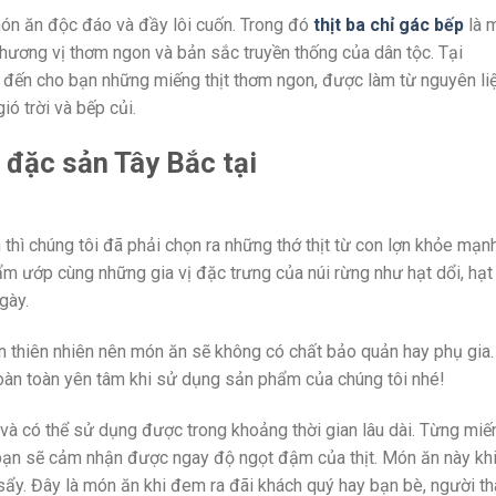
ón ăn độc đáo và đầy lôi cuốn. Trong đó
thịt ba chỉ gác bếp
là 
hương vị thơm ngon và bản sắc truyền thống của dân tộc. Tại
g đến cho bạn những miếng thịt thơm ngon, được làm từ nguyên li
ió trời và bếp củi.
t đặc sản Tây Bắc tại
hì chúng tôi đã phải chọn ra những thớ thịt từ con lợn khỏe mạn
ẩm ướp cùng những gia vị đặc trưng của núi rừng như hạt dổi, hạ
gày.
ần thiên nhiên nên món ăn sẽ không có chất bảo quản hay phụ gia
hoàn toàn yên tâm khi sử dụng sản phẩm của chúng tôi nhé!
g và có thể sử dụng được trong khoảng thời gian lâu dài. Từng miến
bạn sẽ cảm nhận được ngay độ ngọt đậm của thịt. Món ăn này kh
ẩy. Đây là món ăn khi đem ra đãi khách quý hay bạn bè, người th