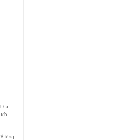
t ba
biến
để tăng