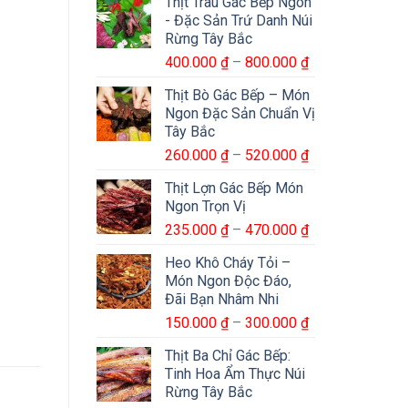
Thịt Trâu Gác Bếp Ngon
- Đặc Sản Trứ Danh Núi
Rừng Tây Bắc
Khoảng
400.000
₫
–
800.000
₫
giá:
Thịt Bò Gác Bếp – Món
từ
Ngon Đặc Sản Chuẩn Vị
400.000 ₫
Tây Bắc
đến
Khoảng
260.000
₫
–
520.000
₫
800.000 ₫
giá:
y Bắc số lượng
Thịt Lợn Gác Bếp Món
từ
Ngon Trọn Vị
260.000 ₫
Khoảng
235.000
₫
–
470.000
₫
đến
giá:
520.000 ₫
Heo Khô Cháy Tỏi –
từ
Món Ngon Độc Đáo,
235.000 ₫
Đãi Bạn Nhâm Nhi
đến
Khoảng
150.000
₫
–
300.000
₫
470.000 ₫
giá:
Thịt Ba Chỉ Gác Bếp:
từ
Tinh Hoa Ẩm Thực Núi
150.000 ₫
Rừng Tây Bắc
đến