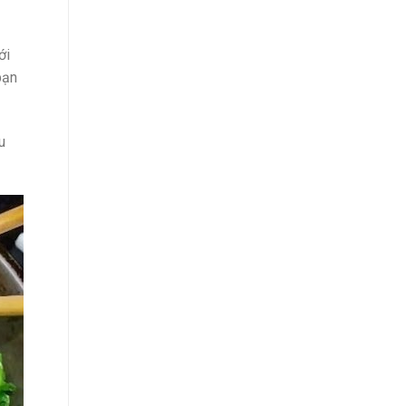
ới
bạn
u