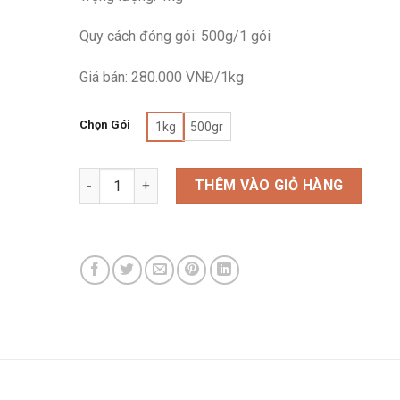
Quy cách đóng gói: 500g/1 gói
Giá bán: 280.000 VNĐ/1kg
Chọn Gói
1kg
500gr
Thịt Ba Chỉ Gác Bếp: Tinh Hoa Ẩm Thực Núi Rừng Tâ
THÊM VÀO GIỎ HÀNG