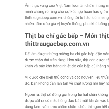
Ẩm thực vùng cao Việt Nam luôn ẩn chứa những m
minh chứng rõ ràng cho sự kết hợp hoàn hảo giữa 
thittraugacbep.com.vn, chúng tôi tự hào luôn man
nhiên, tẩm ướp gia vị truyền thống, phơi khô bằng g
Thịt ba chỉ gác bếp – Món thị
thittraugacbep.com.vn
Để làm được những miếng ba chỉ gác bếp đặc sản t
được chăn thả trên rừng. Hơn nữa, thịt còn được t
khén và sấy khô bằng nhiệt độ của bếp củi hằng n
Vì được chế biến thủ công và các nguyên liệu thu
đó, bạn không cần lăn tăn về chất lượng mà hãy 
Ngoài ra, thịt sẽ đóng gói trong túi hút chân khôn
được cắt ra có màu hồng đào bắt mắt khi ăn vào 
dùng kèm với nước chấm chẩm chéo thì ngon hết s