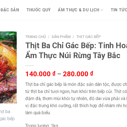
ĐẶC SẢN
THUỐC QUÝ
ẨM THỰC & DU LỊCH
TIN TỨ
TRANG CHỦ
/
SẢN PHẨM
/
THỊT GÁC BẾP
Thịt Ba Chỉ Gác Bếp: Tinh Ho
Ẩm Thực Núi Rừng Tây Bắc
Khoảng
140.000
₫
–
280.000
₫
giá:
Thịt ba chỉ gác bếp là món đặc sản dân tộc, được ch
từ
từ thịt ba chỉ tươi ngon, hun khói trên bếp củi. Thịt có
140.000 ₫
đậm đà, thơm mùi khói tự nhiên, độ dai vừa phải và
đến
vị đặc trưng khó cưỡng, rất thích hợp để nhâm nhi h
280.000 ₫
làm quà biếu.
Trọng lượng: 1kg