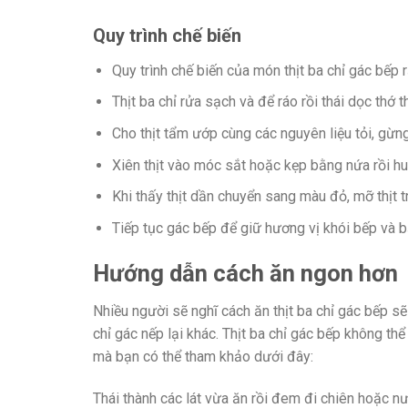
Quy trình chế biến
Quy trình chế biến của món thịt ba chỉ gác bếp 
Thịt ba chỉ rửa sạch và để ráo rồi thái dọc thớ
Cho thịt tẩm ướp cùng các nguyên liệu tỏi, gừng,
Xiên thịt vào móc sắt hoặc kẹp bằng nứa rồi hun
Khi thấy thịt dần chuyển sang màu đỏ, mỡ thịt tr
Tiếp tục gác bếp để giữ hương vị khói bếp và 
Hướng dẫn cách ăn ngon hơn
Nhiều người sẽ nghĩ cách ăn thịt ba chỉ gác bếp sẽ g
chỉ gác nếp lại khác. Thịt ba chỉ gác bếp không t
mà bạn có thể tham khảo dưới đây:
Thái thành các lát vừa ăn rồi đem đi chiên hoặc