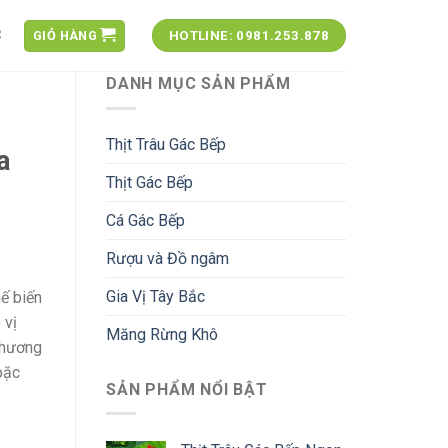
C
GIỎ HÀNG
HOTLINE: 0981.253.878
DANH MỤC SẢN PHẨM
Thịt Trâu Gác Bếp
a
Thịt Gác Bếp
Cá Gác Bếp
Rượu và Đồ ngâm
Gia Vị Tây Bắc
ế biến
 vị
Măng Rừng Khô
 hương
oặc
SẢN PHẨM NỔI BẬT