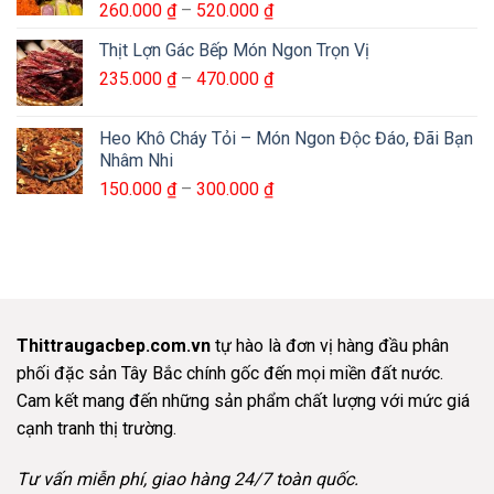
Khoảng
260.000
₫
–
520.000
₫
đến
giá:
800.000 ₫
Thịt Lợn Gác Bếp Món Ngon Trọn Vị
từ
Khoảng
235.000
₫
–
470.000
₫
260.000 ₫
giá:
đến
từ
520.000 ₫
Heo Khô Cháy Tỏi – Món Ngon Độc Đáo, Đãi Bạn
235.000 ₫
Nhâm Nhi
đến
Khoảng
150.000
₫
–
300.000
₫
470.000 ₫
giá:
từ
150.000 ₫
đến
300.000 ₫
Thittraugacbep.com.vn
tự hào là đơn vị hàng đầu phân
phối đặc sản Tây Bắc chính gốc đến mọi miền đất nước.
Cam kết mang đến những sản phẩm chất lượng với mức giá
cạnh tranh thị trường.
Tư vấn miễn phí, giao hàng 24/7 toàn quốc.