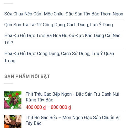
Sữa Chua Nếp Cẩm Mộc Châu: Đặc Sản Tây Bắc Thơm Ngon
Quả Sơn Trà Là Gì? Công Dụng, Cách Dùng, Lưu Ý Dùng
Hoa Đu Đủ Đực Tươi Và Hoa Đu Đủ Đực Khô Dùng Cái Nào
Tốt?
Hoa Đu Đủ Đực: Công Dụng, Cách Sử Dụng, Lưu Ý Quan
Trọng
SẢN PHẨM NỔI BẬT
Thịt Trâu Gác Bếp Ngon - Đặc Sản Trứ Danh Núi
Rừng Tây Bắc
Khoảng
400.000
₫
–
800.000
₫
giá:
Thịt Bò Gác Bếp – Món Ngon Đặc Sản Chuẩn Vị
từ
Tây Bắc
400.000 ₫