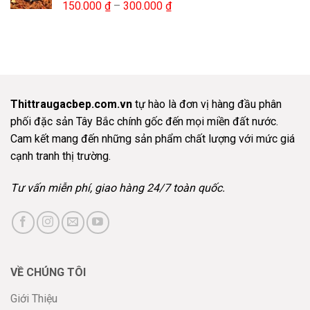
Khoảng
150.000
₫
–
300.000
₫
470.000 ₫
giá:
từ
150.000 ₫
đến
300.000 ₫
Thittraugacbep.com.vn
tự hào là đơn vị hàng đầu phân
phối đặc sản Tây Bắc chính gốc đến mọi miền đất nước.
Cam kết mang đến những sản phẩm chất lượng với mức giá
cạnh tranh thị trường.
Tư vấn miễn phí, giao hàng 24/7 toàn quốc.
VỀ CHÚNG TÔI
Giới Thiệu