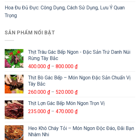
Hoa Đu Đủ Đực: Công Dụng, Cách Sử Dụng, Lưu Ý Quan
Trọng
SẢN PHẨM NỔI BẬT
Thịt Trâu Gác Bếp Ngon - Đặc Sản Trứ Danh Núi
Rừng Tây Bắc
Khoảng
400.000
₫
–
800.000
₫
giá:
Thịt Bò Gác Bếp – Món Ngon Đặc Sản Chuẩn Vị
từ
Tây Bắc
400.000 ₫
Khoảng
260.000
₫
–
520.000
₫
đến
giá:
800.000 ₫
Thịt Lợn Gác Bếp Món Ngon Trọn Vị
từ
Khoảng
235.000
₫
–
470.000
₫
260.000 ₫
giá:
đến
từ
520.000 ₫
Heo Khô Cháy Tỏi – Món Ngon Độc Đáo, Đãi Bạn
235.000 ₫
Nhâm Nhi
đến