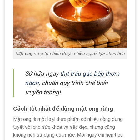
Mật ong rừng tự nhiên được nhiều người lựa chọn hơn
Sở hữu ngay
thịt trâu gác bếp thơm
ngon
, chuẩn quy trình chế biến
truyền thống!
Cách tốt nhất để dùng mật ong rừng
Mật ong là một loại thực phẩm có nhiều công dụng
tuyệt vời cho sức khỏe và sắc đẹp, nhưng cũng
không nên sử dụng quá mức. Mỗi ngày chỉ nên tiêu