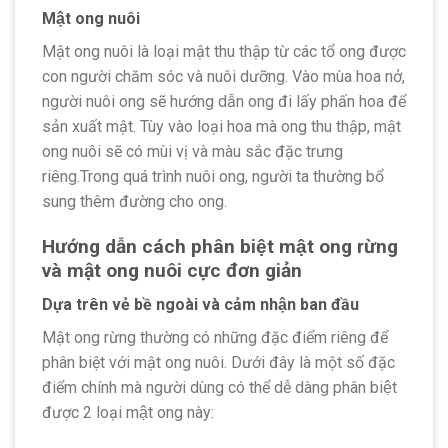
Mật ong nuôi
Mật ong nuôi là loại mật thu thập từ các tổ ong được
con người chăm sóc và nuôi dưỡng. Vào mùa hoa nở,
người nuôi ong sẽ hướng dẫn ong đi lấy phấn hoa để
sản xuất mật. Tùy vào loại hoa mà ong thu thập, mật
ong nuôi sẽ có mùi vị và màu sắc đặc trưng
riêng.Trong quá trình nuôi ong, người ta thường bổ
sung thêm đường cho ong.
Hướng dẫn cách phân biệt mật ong rừng
và mật ong nuôi cực đơn giản
Dựa trên vẻ bề ngoài và cảm nhận ban đầu
Mật ong rừng thường có những đặc điểm riêng để
phân biệt với mật ong nuôi. Dưới đây là một số đặc
điểm chính mà người dùng có thể dễ dàng phân biệt
được 2 loại mật ong này: