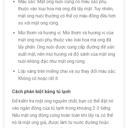
Màu sắc: Mật ong nuôi cũng có màu sắc phụ
thuộc vào loại hoa mà ong đã lấy mật. Tuy nhiên,
mật ong nuôi thường có thể có màu đồng đều hơn
so với mật ong rừng.
Mùi thơm và hương vị: Mùi thơm và hương vị của
mật ong nuôi phụ thuộc vào loài hoa mà ong đã
lấy phấn. Ong nuôi được cung cấp đường để sản
xuất mật, nên mùi hương và độ sánh của mật ong
nuôi không đặc như mật ong rừng.
Lớp váng trên miệng chai và sự thay đổi màu sắc:
Không có hoặc rất ít.
Cách phân biệt bằng tủ lạnh
Để kiểm tra mật ong nguyên chất, bạn có thể đặt nó
vào ngăn đông của tủ lạnh trong khoảng 2-3 tiếng.
Nếu mật ong đông cứng hoàn toàn khi lấy ra, có thể
nó là mật ong giả, được làm từ nước đường hoặc