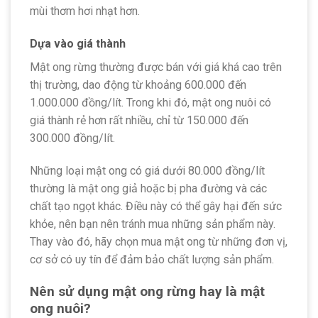
mùi thơm hơi nhạt hơn.
Dựa vào giá thành
Mật ong rừng thường được bán với giá khá cao trên
thị trường, dao động từ khoảng 600.000 đến
1.000.000 đồng/lít. Trong khi đó, mật ong nuôi có
giá thành rẻ hơn rất nhiều, chỉ từ 150.000 đến
300.000 đồng/lít.
Những loại mật ong có giá dưới 80.000 đồng/lít
thường là mật ong giả hoặc bị pha đường và các
chất tạo ngọt khác. Điều này có thể gây hại đến sức
khỏe, nên bạn nên tránh mua những sản phẩm này.
Thay vào đó, hãy chọn mua mật ong từ những đơn vị,
cơ sở có uy tín để đảm bảo chất lượng sản phẩm.
Nên sử dụng mật ong rừng hay là mật
ong nuôi?