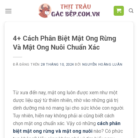
Chuyển
đến
nội
dung
4+ Cách Phân Biệt Mật Ong Rừng
Và Mật Ong Nuôi Chuẩn Xác
ĐÃ ĐĂNG TRÊN
28 THÁNG 10, 2024
BỞI
NGUYỄN HOÀNG LUÂN
Từ xưa đến nay, mật ong luôn được xem như một
dược liệu quý từ thiên nhiên, nhờ vào những giá trị
dinh dưỡng mà nó mang lại cho sức khỏe con người.
Tuy nhiên, hiện nay không phải ai cũng biết cách
chọn mật ong chuẩn xác. Vậy có những
cách phân
biệt mật ong rừng và mật ong nuôi
nào? Có phức