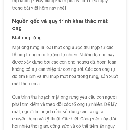
tạp không? Hãy cùng khám phá và tìm hiểu ngay
trong bài viết hôm nay nhé!
Nguồn gốc và quy trình khai thác mật
ong
Mật ong rừng
Mật ong rừng là loại mật ong được thu thập từ các
tổ ong trong môi trường tự nhiên. Những tổ ong này
được xây dựng bởi các con ong hoang dã, hoàn toàn
không có sự can thiệp từ con người. Các con ong tự
do tìm kiếm và thu thập mật hoa trong rừng, sản xuất
mật theo mùa.
Quá trình thu hoạch mật ong rừng yêu cầu con người
phải tìm kiếm và theo dõi các tổ ong tự nhiên. Để lấy
mật, người
hu hoạch cần sử dụng các công cụ
chuyên dụng và kỹ thuật đặc biệt. Công việc này đòi
hỏi nhiều thời gian, công sức và có thể tiềm ẩn nguy