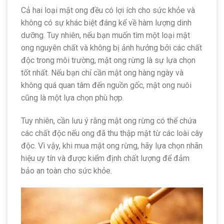
Cả hai loại mật ong đều có lợi ích cho sức khỏe và
không có sự khác biệt đáng kể về hàm lượng dinh
dưỡng. Tuy nhiên, nếu bạn muốn tìm một loại mật
ong nguyên chất và không bị ảnh hưởng bởi các chất
độc trong môi trường, mật ong rừng là sự lựa chọn
tốt nhất. Nếu bạn chỉ cần mật ong hàng ngày và
không quá quan tâm đến nguồn gốc, mật ong nuôi
cũng là một lựa chọn phù hợp.
Tuy nhiên, cần lưu ý rằng mật ong rừng có thể chứa
các chất độc nếu ong đã thu thập mật từ các loài cây
độc. Vì vậy, khi mua mật ong rừng, hãy lựa chọn nhãn
hiệu uy tín và được kiểm định chất lượng để đảm
bảo an toàn cho sức khỏe.