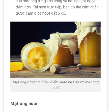
của mật ong rừng khá nồng và hơi ngái, vị ngọt
đậm hơn. Khi nếm trực tiếp, bạn có thể cảm nhận
được cảm giác ngọt gắt ở cổ.
Mật ong rừng có nhiều điểm khác biệt so với mật ong
nuôi
Mật ong nuôi