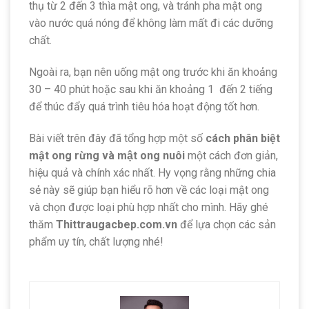
thụ từ 2 đến 3 thìa mật ong, và tránh pha mật ong
vào nước quá nóng để không làm mất đi các dưỡng
chất.
Ngoài ra, bạn nên uống mật ong trước khi ăn khoảng
30 – 40 phút hoặc sau khi ăn khoảng 1 đến 2 tiếng
để thúc đẩy quá trình tiêu hóa hoạt động tốt hơn.
Bài viết trên đây đã tổng hợp một số
cách phân biệt
mật ong rừng và mật ong nuôi
một cách đơn giản,
hiệu quả và chính xác nhất. Hy vọng rằng những chia
sẻ này sẽ giúp bạn hiểu rõ hơn về các loại mật ong
và chọn được loại phù hợp nhất cho mình. Hãy ghé
thăm
Thittraugacbep.com.vn
để lựa chọn các sản
phẩm uy tín, chất lượng nhé!