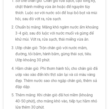
Sơ chế chân giò: Chân giò rửa sạch, cạo lông kỹ,
chặt thành miếng vừa ăn hoặc để nguyên tùy
thích. Luộc sơ với nước sôi để loại bỏ bọt và mùi
hôi, sau đó vớt ra, rửa sạch.
Chuẩn bị măng: Măng khô ngâm nước ấm khoảng
3-4 giờ, sau đó luộc với nước muối và gừng để
khử mùi. Vớt ra, rửa sạch, thái miếng vừa ăn.
Ướp chân giò: Trộn chân giò với nước mắm,
đường, tỏi băm, hành băm, gừng thái sợi, tiêu.
Ướp khoảng 30 phút.
Hầm chân giò: Phi thơm hành tỏi, cho chân giò đã
ướp vào xào đến khi thịt săn lại và có màu vàng
đẹp. Thêm nước sao cho ngập chân giò, thêm sả
đập dập.
Thêm măng: Khi chân giò đã hơi mềm (khoảng
40-50 phút), cho măng khô vào, tiếp tục hầm nhỏ
lửa thêm 30 phút.