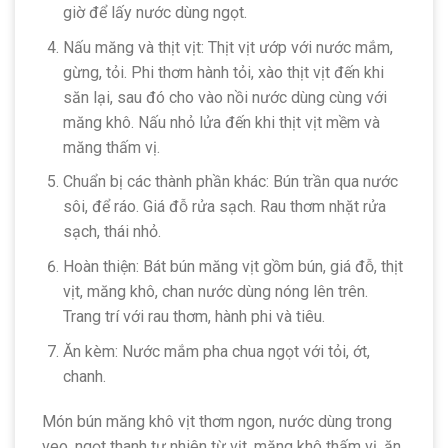
giờ để lấy nước dùng ngọt.
Nấu măng và thịt vịt: Thịt vịt ướp với nước mắm,
gừng, tỏi. Phi thơm hành tỏi, xào thịt vịt đến khi
săn lại, sau đó cho vào nồi nước dùng cùng với
măng khô. Nấu nhỏ lửa đến khi thịt vịt mềm và
măng thấm vị.
Chuẩn bị các thành phần khác: Bún trần qua nước
sôi, để ráo. Giá đỗ rửa sạch. Rau thơm nhặt rửa
sạch, thái nhỏ.
Hoàn thiện: Bát bún măng vịt gồm bún, giá đỗ, thịt
vịt, măng khô, chan nước dùng nóng lên trên.
Trang trí với rau thơm, hành phi và tiêu.
Ăn kèm: Nước mắm pha chua ngọt với tỏi, ớt,
chanh.
Món bún măng khô vịt thơm ngon, nước dùng trong
veo, ngọt thanh tự nhiên từ vịt, măng khô thấm vị, ăn