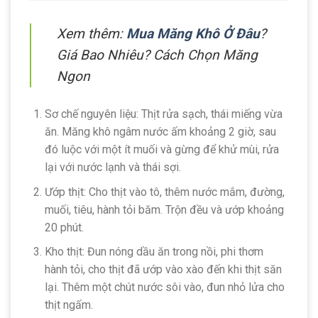
Xem thêm:
Mua Măng Khô Ở Đâu
?
Giá Bao Nhiêu? Cách Chọn Măng
Ngon
Sơ chế nguyên liệu: Thịt rửa sạch, thái miếng vừa
ăn. Măng khô ngâm nước ấm khoảng 2 giờ, sau
đó luộc với một ít muối và gừng để khử mùi, rửa
lại với nước lạnh và thái sợi.
Ướp thịt: Cho thịt vào tô, thêm nước mắm, đường,
muối, tiêu, hành tỏi băm. Trộn đều và ướp khoảng
20 phút.
Kho thịt: Đun nóng dầu ăn trong nồi, phi thơm
hành tỏi, cho thịt đã ướp vào xào đến khi thịt săn
lại. Thêm một chút nước sôi vào, đun nhỏ lửa cho
thịt ngấm.