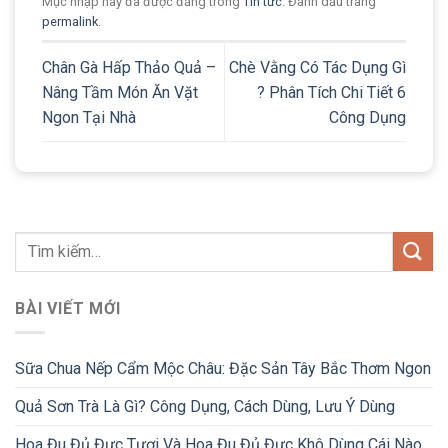
Mục nhập này đã được đăng trong
Tin tức
. Đánh dấu trang
permalink
.
Chân Gà Hấp Thảo Quả –
Chè Vằng Có Tác Dụng Gì​
Nâng Tầm Món Ăn Vặt
? Phân Tích Chi Tiết 6
Ngon Tại Nhà
Công Dụng
BÀI VIẾT MỚI
Sữa Chua Nếp Cẩm Mộc Châu: Đặc Sản Tây Bắc Thơm Ngon
Quả Sơn Trà Là Gì? Công Dụng, Cách Dùng, Lưu Ý Dùng
Hoa Đu Đủ Đực Tươi Và Hoa Đu Đủ Đực Khô Dùng Cái Nào