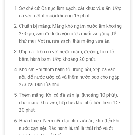
Sơ chế cá: Cá nục làm sạch, cắt khúc vừa ăn. Ướp
cá với một ít muối khoảng 15 phút.
Chuẩn bị măng: Măng khô ngâm nước ấm khoảng
2-3 giờ, sau đó luộc với nước muối và gừng để
khử mùi. Vớt ra, rửa sạch, thái miếng vừa ăn.
Ướp cá: Trộn cá với nước mắm, đường, tiêu, tỏi
băm, hành băm. Ướp khoảng 20 phút.
Kho cá: Phi thơm hành tỏi trong nồi, xếp cá vào
nồi, đổ nước ướp cá và thêm nước sao cho ngập
2/3 cá. Đun lửa nhỏ.
Thêm măng: Khi cá đã săn lại (khoảng 10 phút),
cho măng khô vào, tiếp tục kho nhỏ lửa thêm 15-
20 phút.
Hoàn thiện: Nêm nếm lại cho vừa ăn, kho đến khi
nước cạn sệt. Rắc hành lá, thì là thái nhỏ và ớt