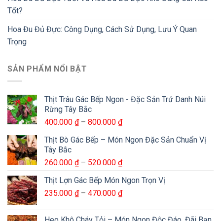
Tốt?
Hoa Đu Đủ Đực: Công Dụng, Cách Sử Dụng, Lưu Ý Quan
Trọng
SẢN PHẨM NỔI BẬT
Thịt Trâu Gác Bếp Ngon - Đặc Sản Trứ Danh Núi
Rừng Tây Bắc
Khoảng
400.000
₫
–
800.000
₫
giá:
Thịt Bò Gác Bếp – Món Ngon Đặc Sản Chuẩn Vị
từ
Tây Bắc
400.000 ₫
Khoảng
260.000
₫
–
520.000
₫
đến
giá:
800.000 ₫
Thịt Lợn Gác Bếp Món Ngon Trọn Vị
từ
Khoảng
235.000
₫
–
470.000
₫
260.000 ₫
giá:
đến
từ
520.000 ₫
Heo Khô Cháy Tỏi – Món Ngon Độc Đáo, Đãi Bạn