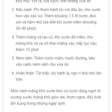
khử mùi. Vớt ra, rửa sạch, thái miếng vừa ăn.
Nấu canh: Phi thơm hành tỏi với dầu ăn, cho sườn
heo vào xào sơ. Thêm khoảng 1.5 lít nước, đun
sôi và hầm nhỏ lửa đến khi sườn mềm (khoảng
30-40 phút).
Thêm măng và rau củ: Khi sườn đã mềm, cho
măng khô và cà rốt thái miếng vào, tiếp tục nấu
thêm 15 phút.
Nêm nếm: Thêm nước mắm, muối, đường, tiêu
vào canh, nêm nếm cho vừa ăn.
Hoàn thiện: Tắt bếp, rắc hành lá, ngò rí thái nhỏ lên
trên.
Món canh măng khô sườn heo có nước dùng ngọt từ
xương sườn, măng khô giòn dai, thơm ngon, đặc biệt
ấm bụng trong những ngày lạnh.