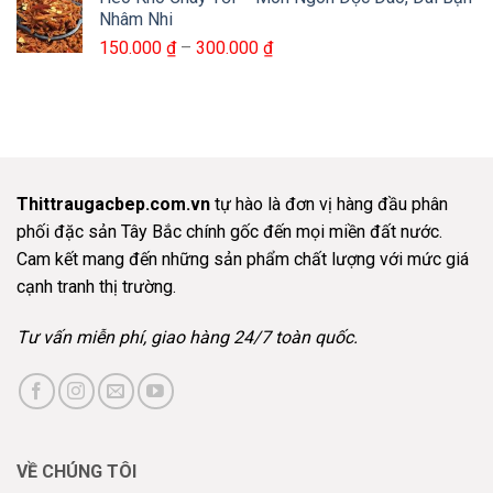
235.000 ₫
Nhâm Nhi
đến
Khoảng
150.000
₫
–
300.000
₫
470.000 ₫
giá:
từ
150.000 ₫
đến
300.000 ₫
Thittraugacbep.com.vn
tự hào là đơn vị hàng đầu phân
phối đặc sản Tây Bắc chính gốc đến mọi miền đất nước.
Cam kết mang đến những sản phẩm chất lượng với mức giá
cạnh tranh thị trường.
Tư vấn miễn phí, giao hàng 24/7 toàn quốc.
VỀ CHÚNG TÔI