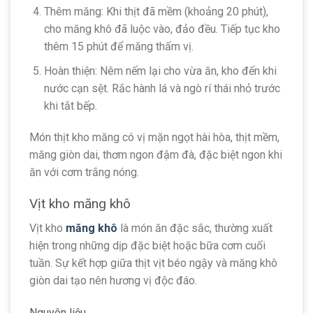
Thêm măng: Khi thịt đã mềm (khoảng 20 phút),
cho măng khô đã luộc vào, đảo đều. Tiếp tục kho
thêm 15 phút để măng thấm vị.
Hoàn thiện: Nêm nếm lại cho vừa ăn, kho đến khi
nước cạn sệt. Rắc hành lá và ngò rí thái nhỏ trước
khi tắt bếp.
Món thịt kho măng có vị mặn ngọt hài hòa, thịt mềm,
măng giòn dai, thơm ngon đậm đà, đặc biệt ngon khi
ăn với cơm trắng nóng.
Vịt kho măng khô
Vịt kho
măng khô
là món ăn đặc sắc, thường xuất
hiện trong những dịp đặc biệt hoặc bữa cơm cuối
tuần. Sự kết hợp giữa thịt vịt béo ngậy và măng khô
giòn dai tạo nên hương vị độc đáo.
Nguyên liệu