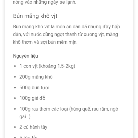
nóng vào những ngày se lạnh.
Bún măng khô vịt
Bún măng khô vịt là món ăn dân dã nhưng đầy hấp
dẫn, với nước dùng ngọt thanh từ xương vịt, măng
khô thơm và sợi bún mềm mịn.
Nguyên liệu
1 con vịt (khoảng 1.5-2kg)
200g măng khô
500g bún tươi
100g giá đỗ
100g rau thơm các loại (húng quế, rau răm, ngò
gai…)
2 củ hành tây
5 tép tỏi