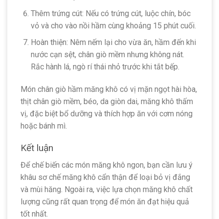
Thêm trứng cút: Nếu có trứng cút, luộc chín, bóc
vỏ và cho vào nồi hầm cùng khoảng 15 phút cuối.
Hoàn thiện: Nêm nếm lại cho vừa ăn, hầm đến khi
nước cạn sệt, chân giò mềm nhưng không nát.
Rắc hành lá, ngò rí thái nhỏ trước khi tắt bếp.
Món chân giò hầm măng khô có vị mặn ngọt hài hòa,
thịt chân giò mềm, béo, da giòn dai, măng khô thấm
vị, đặc biệt bổ dưỡng và thích hợp ăn với cơm nóng
hoặc bánh mì.
Kết luận
Để chế biến các món măng khô ngon, bạn cần lưu ý
khâu sơ chế măng khô cẩn thận để loại bỏ vị đắng
và mùi hăng. Ngoài ra, việc lựa chọn măng khô chất
lượng cũng rất quan trọng để món ăn đạt hiệu quả
tốt nhất.