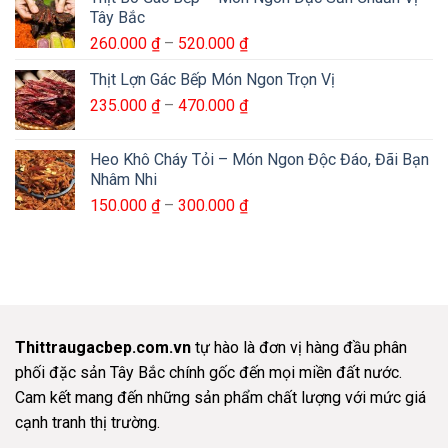
từ
Tây Bắc
400.000 ₫
Khoảng
260.000
₫
–
520.000
₫
đến
giá:
800.000 ₫
Thịt Lợn Gác Bếp Món Ngon Trọn Vị
từ
Khoảng
235.000
₫
–
470.000
₫
260.000 ₫
giá:
đến
từ
520.000 ₫
Heo Khô Cháy Tỏi – Món Ngon Độc Đáo, Đãi Bạn
235.000 ₫
Nhâm Nhi
đến
Khoảng
150.000
₫
–
300.000
₫
470.000 ₫
giá:
từ
150.000 ₫
đến
300.000 ₫
Thittraugacbep.com.vn
tự hào là đơn vị hàng đầu phân
phối đặc sản Tây Bắc chính gốc đến mọi miền đất nước.
Cam kết mang đến những sản phẩm chất lượng với mức giá
cạnh tranh thị trường.