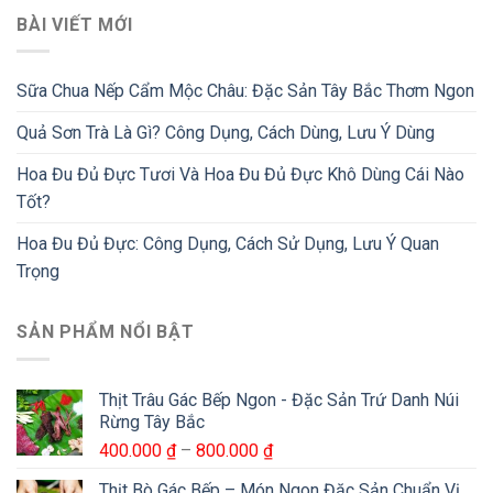
BÀI VIẾT MỚI
Sữa Chua Nếp Cẩm Mộc Châu: Đặc Sản Tây Bắc Thơm Ngon
Quả Sơn Trà Là Gì? Công Dụng, Cách Dùng, Lưu Ý Dùng
Hoa Đu Đủ Đực Tươi Và Hoa Đu Đủ Đực Khô Dùng Cái Nào
Tốt?
Hoa Đu Đủ Đực: Công Dụng, Cách Sử Dụng, Lưu Ý Quan
Trọng
SẢN PHẨM NỔI BẬT
Thịt Trâu Gác Bếp Ngon - Đặc Sản Trứ Danh Núi
Rừng Tây Bắc
Khoảng
400.000
₫
–
800.000
₫
giá:
Thịt Bò Gác Bếp – Món Ngon Đặc Sản Chuẩn Vị