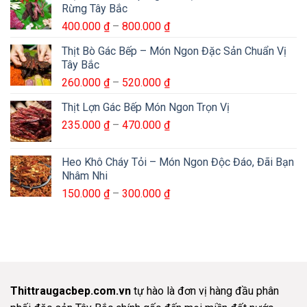
Rừng Tây Bắc
Khoảng
400.000
₫
–
800.000
₫
giá:
Thịt Bò Gác Bếp – Món Ngon Đặc Sản Chuẩn Vị
từ
Tây Bắc
400.000 ₫
Khoảng
260.000
₫
–
520.000
₫
đến
giá:
800.000 ₫
Thịt Lợn Gác Bếp Món Ngon Trọn Vị
từ
Khoảng
235.000
₫
–
470.000
₫
260.000 ₫
giá:
đến
từ
520.000 ₫
Heo Khô Cháy Tỏi – Món Ngon Độc Đáo, Đãi Bạn
235.000 ₫
Nhâm Nhi
đến
Khoảng
150.000
₫
–
300.000
₫
470.000 ₫
giá:
từ
150.000 ₫
đến
300.000 ₫
Thittraugacbep.com.vn
tự hào là đơn vị hàng đầu phân