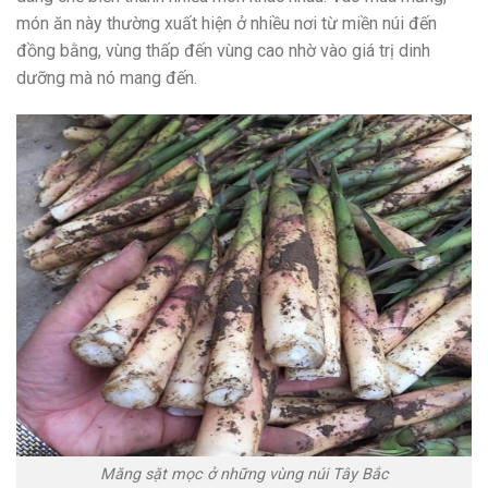
món ăn này thường xuất hiện ở nhiều nơi từ miền núi đến
đồng bằng, vùng thấp đến vùng cao nhờ vào giá trị dinh
dưỡng mà nó mang đến.
Măng sặt mọc ở những vùng núi Tây Bắc