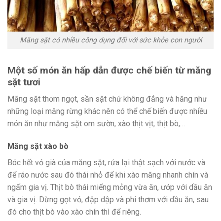
Măng sặt có nhiều công dụng đối với sức khỏe con người
Một số món ăn hấp dẫn được chế biến từ măng
sặt tươi
Măng sặt thơm ngọt, sần sật chứ không đắng và hăng như
những loại măng rừng khác nên có thể chế biến được nhiều
món ăn như măng sặt om sườn, xào thịt vịt, thịt bò,…
Măng sặt xào bò
Bóc hết vỏ già của măng sặt, rửa lại thật sạch với nước và
để ráo nước sau đó thái nhỏ để khi xào măng nhanh chín và
ngấm gia vị. Thịt bò thái miếng mỏng vừa ăn, ướp với dầu ăn
và gia vị. Dừng gọt vỏ, đập dập và phi thơm với dầu ăn, sau
đó cho thịt bò vào xào chín thì để riêng.