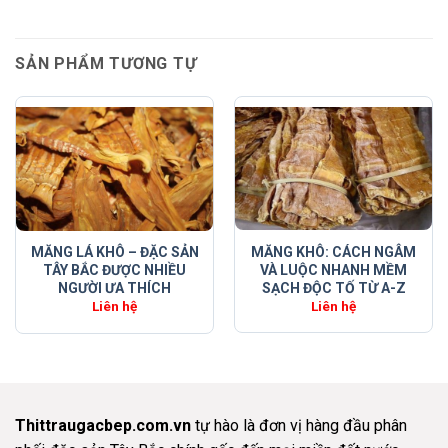
SẢN PHẨM TƯƠNG TỰ
MĂNG KHÔ: CÁCH NGÂM
MĂNG LÁ KHÔ – ĐẶC SẢN
VÀ LUỘC NHANH MỀM
TÂY BẮC ĐƯỢC NHIỀU
SẠCH ĐỘC TỐ TỪ A-Z
NGƯỜI ƯA THÍCH
Liên hệ
Liên hệ
Thittraugacbep.com.vn
tự hào là đơn vị hàng đầu phân