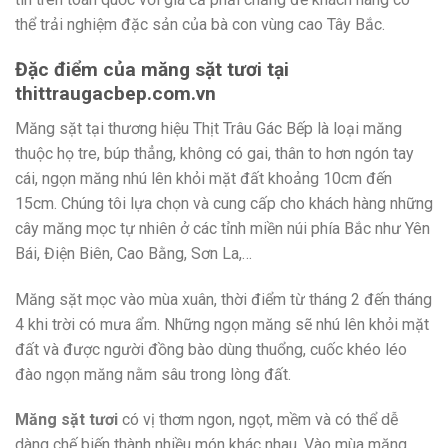
thể trải nghiệm đặc sản của bà con vùng cao Tây Bắc.
Đặc điểm của măng sặt tươi tại
thittraugacbep.com.vn
Măng sặt tại thương hiệu Thịt Trâu Gác Bếp là loại măng
thuộc họ tre, búp thẳng, không có gai, thân to hơn ngón tay
cái, ngọn măng nhú lên khỏi mặt đất khoảng 10cm đến
15cm. Chúng tôi lựa chọn và cung cấp cho khách hàng những
cây măng mọc tự nhiên ở các tỉnh miền núi phía Bắc như Yên
Bái, Điện Biên, Cao Bằng, Sơn La,…
Măng sặt mọc vào mùa xuân, thời điểm từ tháng 2 đến tháng
4 khi trời có mưa ẩm. Những ngọn măng sẽ nhú lên khỏi mặt
đất và được người đồng bào dùng thuổng, cuốc khéo léo
đào ngọn măng nằm sâu trong lòng đất.
Măng sặt tươi
có vị thơm ngon, ngọt, mềm và có thể dễ
dàng chế biến thành nhiều món khác nhau. Vào mùa măng,